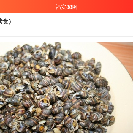
福安88网
禁食）