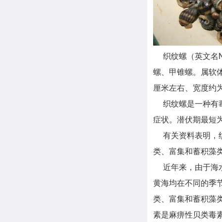
织纹螺（英文名Na
螺、甲锥螺。属软
厘米左右、宽度约为
织纹螺是一种有毒
症状。潜伏期最短
有关资料表明，织
类、富集和蓄积藻
近年来，由于海水
黄海均在不同的季
类、富集和蓄积藻
素是麻痹性贝类毒