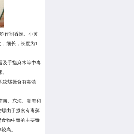
还称作割香螺、小黄
，细长，长度为1
唇及手指麻木等中毒
螺。
织纹螺摄食有毒藻
南海、东海、渤海和
纹螺由于摄食有毒藻
起食物中毒的主要毒
率较高。