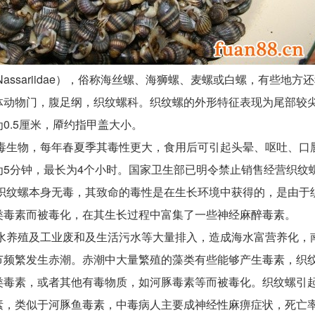
ssariidae），俗称海丝螺、海狮螺、麦螺或白螺，有些地方
体动物门，腹足纲，织纹螺科。织纹螺的外形特征表现为尾部较尖
0.5厘米，厣约指甲盖大小。
生物，每年春夏季其毒性更大，食用后可引起头晕、呕吐、口
为5分钟，最长为4个小时。国家卫生部已明令禁止销售经营织纹
纹螺本身无毒，其致命的毒性是在生长环境中获得的，是由于
类毒素而被毒化，在其生长过程中富集了一些神经麻醉毒素。
养殖及工业废和及生活污水等大量排入，造成海水富营养化，
节频繁发生赤潮。赤潮中大量繁殖的藻类有些能够产生毒素，织
类毒素，或者其他有毒物质，如河豚毒素等而被毒化。织纹螺引
素，类似于河豚鱼毒素，中毒病人主要成神经性麻痹症状，死亡