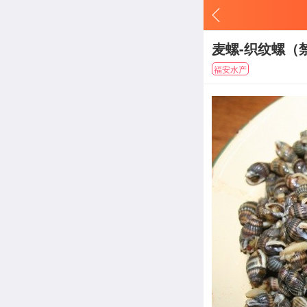
麦螺-织纹螺（
福安水产